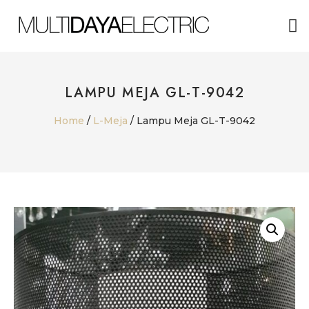
ABOUT US
LAMPU MEJA GL-T-9042
Home
/
L-Meja
/ Lampu Meja GL-T-9042