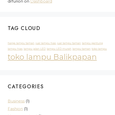
drfurion
on
Dashboard
TAG CLOUD
harga lampu taman
jual lampu hias
jual lampu taman
lampu gantung
lampu hias
lampu jalan LED
lampu LED murah
lampu taman
toko lampu
toko lampu Balikpapan
CATEGORIES
Business
(1)
Fashion
(1)