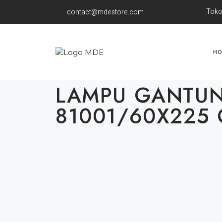
Toko
contact@mdestore.com
H
LAMPU GANTU
81001/60X225