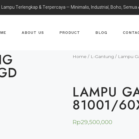
 Lampu Terlengkap & Terpercaya — Minimalis, Industrial, Boho, Semua 
OME
ABOUT US
PRODUCT
BLOG
CONTA
NG
Home
/
L-Gantung
/ Lampu G
 GD
LAMPU G
81001/60
Rp
29,500,000