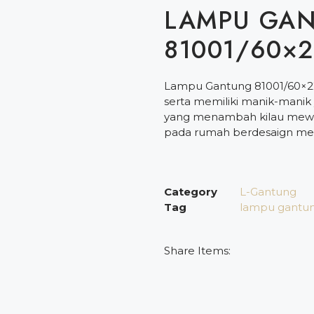
LAMPU GA
81001/60×
Lampu Gantung 81001/60×22
serta memiliki manik-manik 
yang menambah kilau mewa
pada rumah berdesaign mew
Category
L-Gantung
Tag
lampu gantu
Share Items: