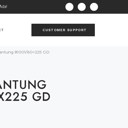
Ada!
CT
CUSTOMER SUPPORT
antung 81001/60×225 GD
ANTUNG
X225 GD